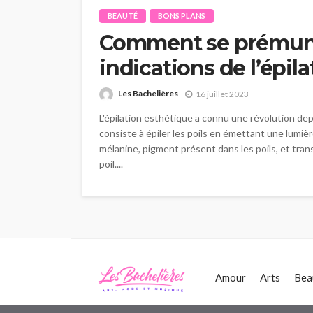
BEAUTÉ
BONS PLANS
Comment se prémuni
indications de l’épila
Les Bachelières
16 juillet 2023
L'épilation esthétique a connu une révolution de
consiste à épiler les poils en émettant une lumi
mélanine, pigment présent dans les poils, et tr
poil....
Amour
Arts
Bea