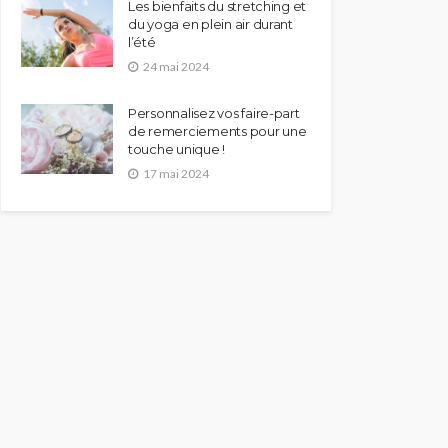
Les bienfaits du stretching et
du yoga en plein air durant
l’été
24 mai 2024
Personnalisez vos faire-part
de remerciements pour une
touche unique !
17 mai 2024