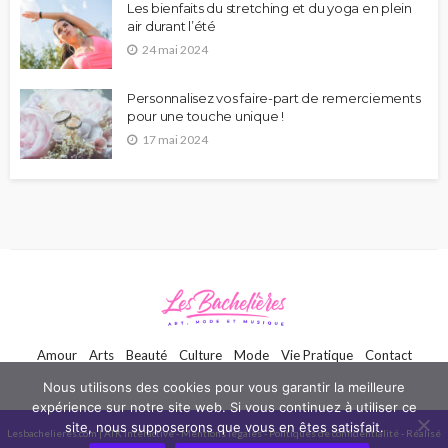
Les bienfaits du stretching et du yoga en plein
air durant l’été
24 mai 2024
Personnalisez vos faire-part de remerciements
pour une touche unique !
17 mai 2024
Amour
Arts
Beauté
Culture
Mode
Vie Pratique
Contact
Nous utilisons des cookies pour vous garantir la meilleure
expérience sur notre site web. Si vous continuez à utiliser ce
site, nous supposerons que vous en êtes satisfait.
Lesbachelieres.com | ATK Interactive -
Mentions légales
-
Politiques de confidentialité
- Réalisé