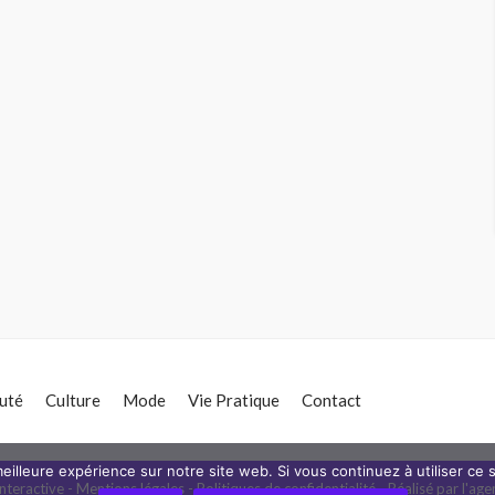
uté
Culture
Mode
Vie Pratique
Contact
eilleure expérience sur notre site web. Si vous continuez à utiliser ce
nteractive -
Mentions légales
-
Politiques de confidentialité
- Réalisé par l'
age