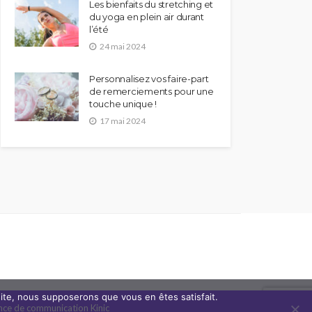
Les bienfaits du stretching et
du yoga en plein air durant
l’été
24 mai 2024
Personnalisez vos faire-part
de remerciements pour une
touche unique !
17 mai 2024
 site, nous supposerons que vous en êtes satisfait.
nce de communication Kinic