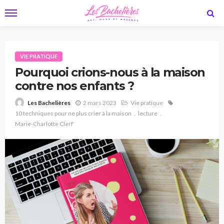
VIE PRATIQUE
Pourquoi crions-nous à la maison
contre nos enfants ?
2 mars 2023
Vie pratique
Les Bachelières
10 techniques pour ne plus crier à la maison
lecture
Marie-Charlotte Clerf